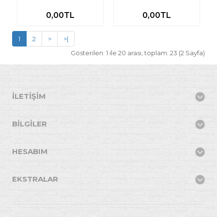
0,00TL
0,00TL
1
2
>
>|
Gösterilen: 1 ile 20 arası, toplam: 23 (2 Sayfa)
İLETIŞIM
BILGILER
HESABIM
EKSTRALAR