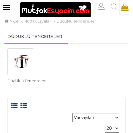
Çelik Mutfak Eşyaları
Düdüklü Tencereler
DÜDÜKLÜ TENCERELER
Düdüklü Tencereler