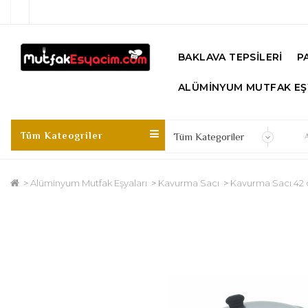
BAKLAVA TEPSILERI
P
ALÜMINYUM MUTFAK EŞ
Tüm Kateogriler
Alüminyum Mutfak Eşyaları
Kavurma Sacı
Kavurma Sacı 42