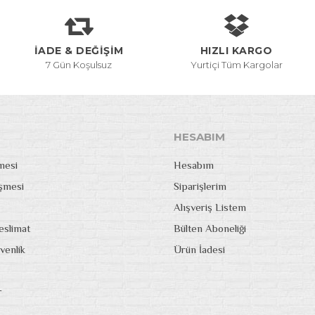
İADE & DEĞİŞİM
HIZLI KARGO
7 Gün Koşulsuz
Yurtiçi Tüm Kargolar
HESABIM
mesi
Hesabım
eşmesi
Siparişlerim
Alışveriş Listem
slimat
Bülten Aboneliği
üvenlik
Ürün İadesi
r