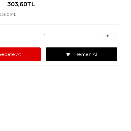
303,60TL
 253,00TL
pete At
Hemen Al