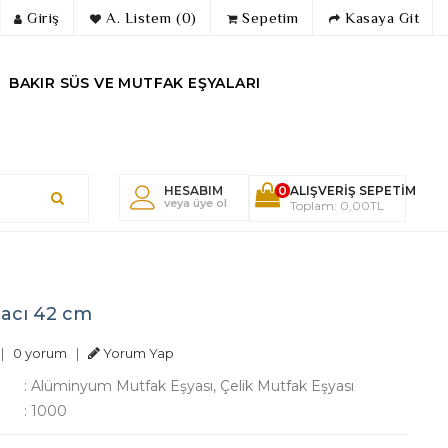
Giriş
A. Listem (0)
Sepetim
Kasaya Git
BAKIR SÜS VE MUTFAK EŞYALARI
HESABIM
0
ALIŞVERIŞ SEPETIM
veya üye ol
Toplam: 0,00TL
acı 42 cm
|
0 yorum
|
Yorum Yap
:
Alüminyum Mutfak Eşyası, Çelik Mutfak Eşyası
:
1000