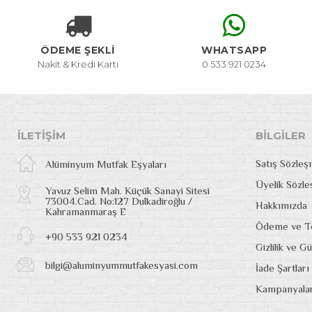
ÖDEME ŞEKLİ
WHATSAPP
Nakit & Kredi Kartı
0 533 921 0234
İLETIŞIM
BILGILER
Satış Sözleş
Alüminyum Mutfak Eşyaları
Üyelik Sözl
Yavuz Selim Mah. Küçük Sanayi Sitesi
73004.Cad. No:127 Dulkadiroğlu /
Hakkımızda
Kahramanmaraş E
Ödeme ve Te
+90 533 921 0234
Gizlilik ve G
bilgi@aluminyummutfakesyasi.com
İade Şartları
Kampanyala