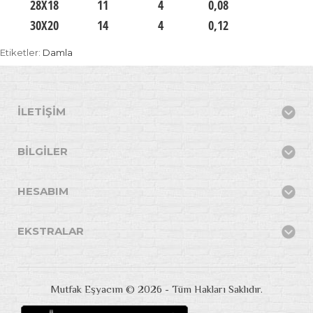
28X18
11
4
0,08
30X20
14
4
0,12
Etiketler:
Damla
İLETIŞIM
BILGILER
HESABIM
EKSTRALAR
Mutfak Eşyacım © 2026 - Tüm Hakları Saklıdır.