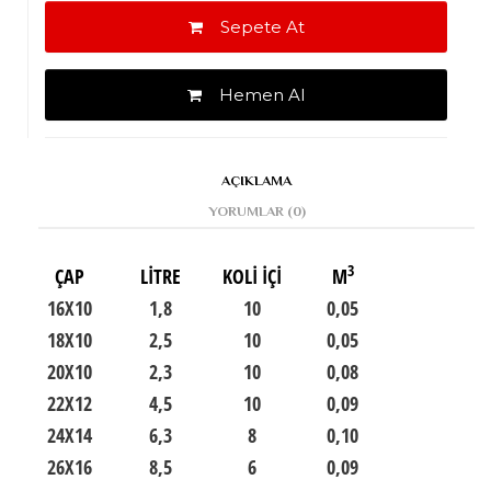
Sepete At
Hemen Al
AÇIKLAMA
YORUMLAR (0)
3
ÇAP
LİTRE
KOLİ İÇİ
M
16X10
1,8
10
0,05
18X10
2,5
10
0,05
20X10
2,3
10
0,08
22X12
4,5
10
0,09
24X14
6,3
8
0,10
26X16
8,5
6
0,09